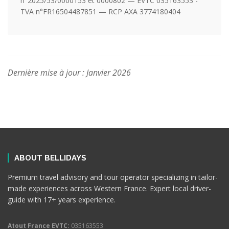
n°2025/53/0000153 et 0000802 — EVTC 035163553 -
TVA n°FR16504487851 — RCP AXA 3774180404
Dernière mise à jour : Janvier 2026
ABOUT BELLIDAYS
Premium travel advisory and tour operator specializing in tailor-
made experiences across Western France. Expert local driver-
guide with 17+ years experience.
Atout France EVTC:
035163553