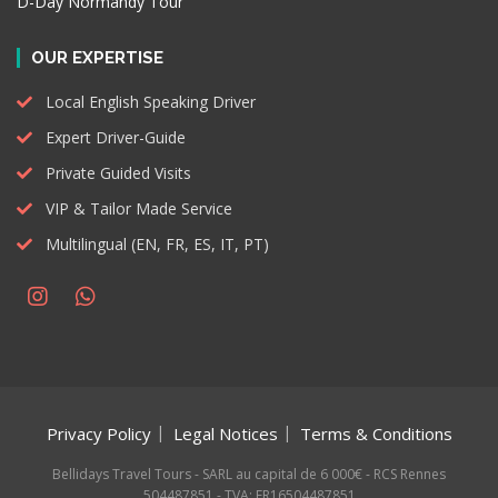
D-Day Normandy Tour
OUR EXPERTISE
Local English Speaking Driver
Expert Driver-Guide
Private Guided Visits
VIP & Tailor Made Service
Multilingual (EN, FR, ES, IT, PT)
Privacy Policy
Legal Notices
Terms & Conditions
Bellidays Travel Tours - SARL au capital de 6 000€ - RCS Rennes
504487851 - TVA: FR16504487851