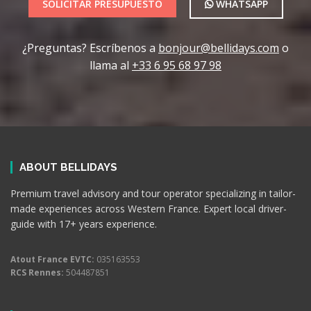
SOLICITAR PRESUPUESTO
WHATSAPP
¿Preguntas? Escríbenos a
bonjour@bellidays.com
o
llama al
+33 6 95 68 97 98
ABOUT BELLIDAYS
Premium travel advisory and tour operator specializing in tailor-
made experiences across Western France. Expert local driver-
guide with 17+ years experience.
Atout France EVTC:
035163553
RCS Rennes:
504487851